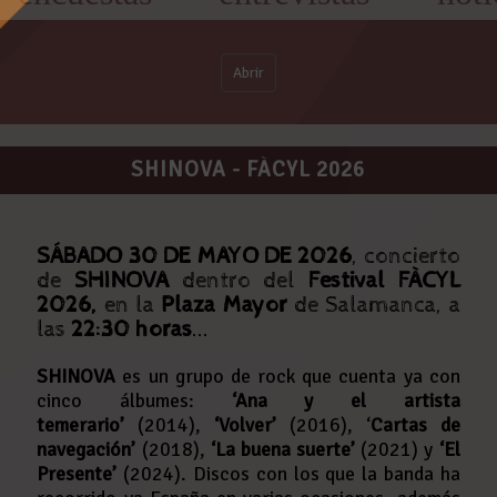
Abrir
SHINOVA - FÀCYL 2026
SÁBADO 30 DE MAYO DE 2026
, concierto
de
SHINOVA
dentro del
Festival FÀCYL
2026,
en la
Plaza Mayor
de Salamanca, a
las
22:30 horas
...
SHINOVA
es un grupo de rock que cuenta ya con
cinco álbumes:
‘Ana y el artista
temerario’
(2014),
‘Volver’
(2016), ‘
Cartas de
navegación’
(2018),
‘La buena suerte’
(2021) y
‘El
Presente’
(2024). Discos con los que la banda ha