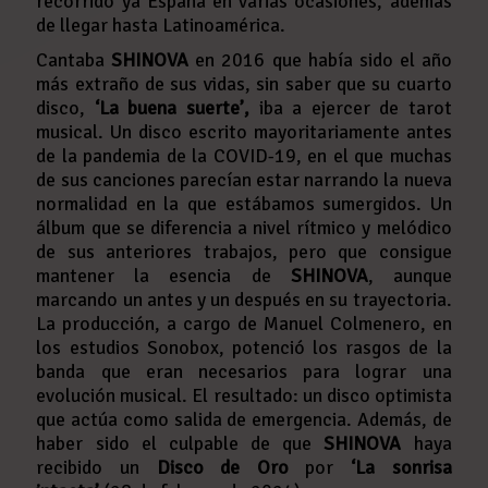
recorrido ya España en varias ocasiones, además
de llegar hasta Latinoamérica.
Cantaba
SHINOVA
en 2016 que había sido el año
más extraño de sus vidas, sin saber que su cuarto
disco,
‘La buena suerte’,
iba a ejercer de tarot
musical. Un disco escrito mayoritariamente antes
de la pandemia de la COVID-19, en el que muchas
de sus canciones parecían estar narrando la nueva
normalidad en la que estábamos sumergidos. Un
álbum que se diferencia a nivel rítmico y melódico
de sus anteriores trabajos, pero que consigue
mantener la esencia de
SHINOVA
, aunque
marcando un antes y un después en su trayectoria.
La producción, a cargo de Manuel Colmenero, en
los estudios Sonobox, potenció los rasgos de la
banda que eran necesarios para lograr una
evolución musical. El resultado: un disco optimista
que actúa como salida de emergencia. Además, de
haber sido el culpable de que
SHINOVA
haya
recibido un
Disco de Oro
por
‘La sonrisa