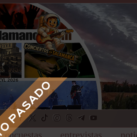
encuestas
entrevistas
noti