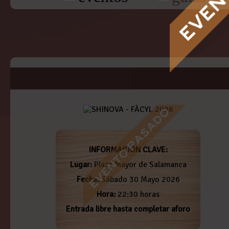
INFORMACIÓN CLAVE:
Lugar:
Plaza Mayor de Salamanca
Fecha:
Sábado 30 Mayo 2026
Hora:
22:30 horas
Entrada libre hasta completar aforo