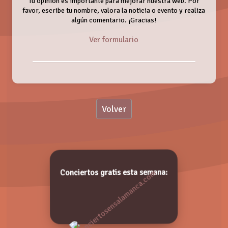
Tu opinión es importante para mejorar nuestra web. Por
favor, escribe tu nombre, valora la noticia o evento y realiza
algún comentario. ¡Gracias!
Ver formulario
Nombre:
Volver
Valoración:
DISTRITO POP 'TRIBUTO AL MEJOR POP
ROCK ESPAÑOL'
Viernes, 28 Diciembre 2018
Valora de 1 a 5 puntos. ¡Gracias!
Conciertos gratis esta semana: