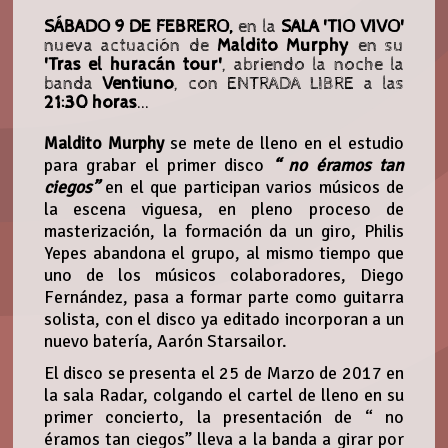
SÁBADO 9 DE FEBRERO,
en la
SALA 'TIO VIVO'
nueva actuación de
Maldito Murphy
en su
'Tras el huracán tour'
, abriendo la noche la
banda
Ventiuno
, con ENTRADA LIBRE a las
21:30 horas
...
Maldito Murphy
se mete de lleno en el estudio
para grabar el primer disco
“ no éramos tan
ciegos”
en el que participan varios músicos de
la escena viguesa, en pleno proceso de
masterización, la formación da un giro, Philis
Yepes abandona el grupo, al mismo tiempo que
uno de los músicos colaboradores, Diego
Fernández, pasa a formar parte como guitarra
solista, con el disco ya editado incorporan a un
nuevo batería, Aarón Starsailor.
El disco se presenta el 25 de Marzo de 2017 en
la sala Radar, colgando el cartel de lleno en su
primer concierto, la presentación de “ no
éramos tan ciegos” lleva a la banda a girar por