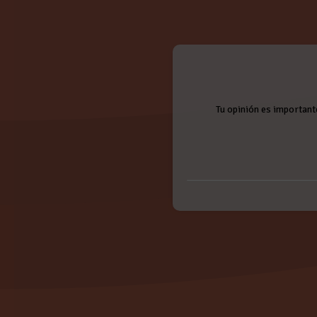
Tu opinión es important
Nombre:
Valoración:
SALAMANCA BACHATA F
Jueves, 29 Noviembre 2018
Valora de 1 a 5 puntos. ¡Gracias