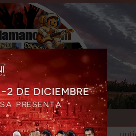
encuestas
entrevistas
noti