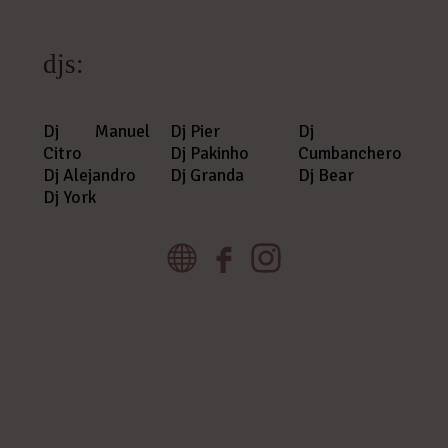
djs:
Dj Manuel
Dj Pier
Dj
Citro
Dj Pakinho
Cumbanchero
Dj Alejandro
Dj Granda
Dj Bear
Dj York