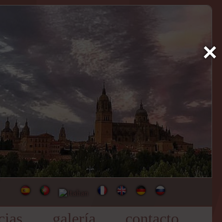
×
cias
galería
contacto