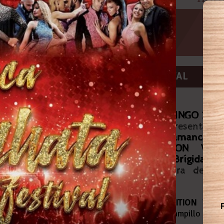
Abrir
SALAMANCA BACHATA FESTIVAL
JUEVES 29 DE NOVIEMBRE A DOMINGO 2
DE DICIEMBRE
, Carlos Espinosa presenta
la competición internacional
Salamanca
Bachata Festival GOLD EDITION V
ANIVERSARIO
, en el
Hotel Doña Brígida
,
con Anna Láguez como directora del
evento...
Salamanca Bachata Festival GOLD EDITION V
F
ANIVERSARIO
presentado por Gregori Campillo y