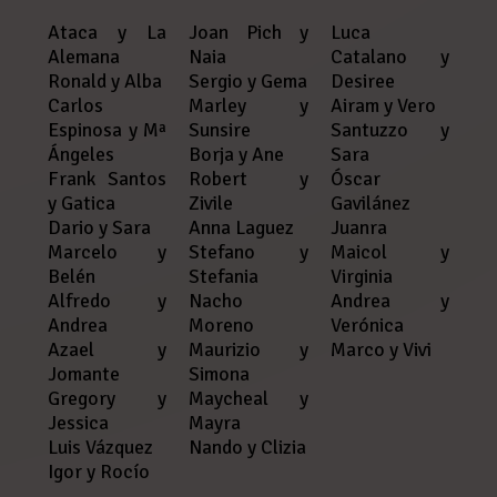
Ataca y La
Joan Pich y
Luca
Alemana
Naia
Catalano y
Ronald y Alba
Sergio y Gema
Desiree
Carlos
Marley y
Airam y Vero
Espinosa y Mª
Sunsire
Santuzzo y
Ángeles
Borja y Ane
Sara
Frank Santos
Robert y
Óscar
y Gatica
Zivile
Gavilánez
Dario y Sara
Anna Laguez
Juanra
Marcelo y
Stefano y
Maicol y
Belén
Stefania
Virginia
Alfredo y
Nacho
Andrea y
Andrea
Moreno
Verónica
Azael y
Maurizio y
Marco y Vivi
Jomante
Simona
Gregory y
Maycheal y
Jessica
Mayra
Luis Vázquez
Nando y Clizia
Igor y Rocío