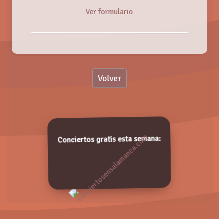
Ver formulario
Nombre:
Volver
Valoración:
SALAMENCO EN CONCIERTO 🎙🎶
Sábado, 27 Octubre 2018
Valora de 1 a 5 puntos. ¡Gracias!
Conciertos gratis esta semana: